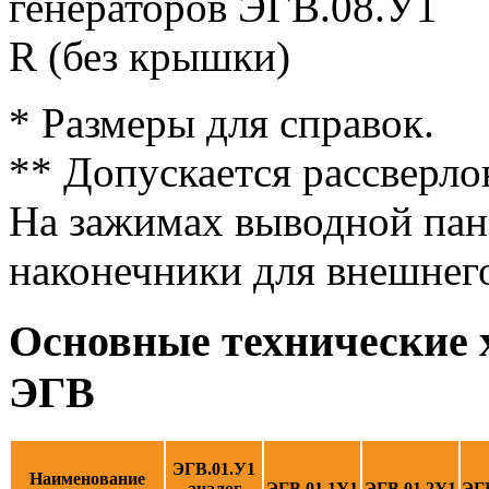
* Размеры для справок.
** Допускается рассверло
На зажимах выводной пан
наконечники для внешнег
Основные технические 
ЭГВ
ЭГВ.01.У1
Наименование
аналог
ЭГВ.01.1У1
ЭГВ.01.2У1
ЭГ