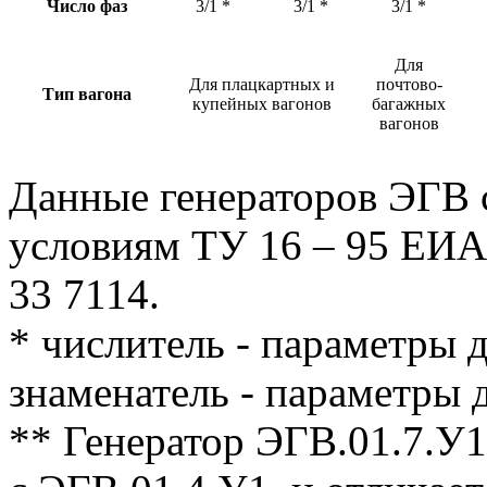
Число фаз
3/1 *
3/1 *
3/1 *
Для
Для плацкартных и
почтово-
Тип вагона
купейных вагонов
багажных
вагонов
Данные генераторов ЭГВ 
условиям ТУ 16 – 95 ЕИА
33 7114.
* числитель - параметры 
знаменатель - параметры 
** Генератор ЭГВ.01.7.У1