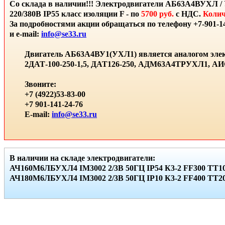
Со склада в наличии!!! Электродвигатели АБ63А4ВУХЛ / 
220/380В IP55 класс изоляции F - по
5700 руб.
с НДС.
Колич
За подробностями акции обращаться по телефону +7-901-14
и e-mail:
info@se33.ru
Двигатель АБ63А4ВУ1(УХЛ1) является аналогом элек
2ДАТ-100-250-1,5, ДАТ126-250, АДМ63А4ТРУХЛ1, 
Звоните:
+7 (4922)53-83-00
+7 901-141-24-76
E-mail:
info@se33.ru
В наличии на складе электродвигатели:
АЧ160М6ЛБУХЛ4 IМ3002 2/3В 50ГЦ IР54 К3-2 FF300 ТТ10
АЧ180М6ЛБУХЛ4 IМ3002 2/3В 50ГЦ IР10 К3-2 FF400 ТТ20 