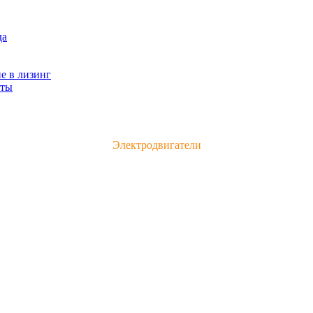
да
е в лизинг
кты
Каталог электродвигателей и электрооборудования
Электродвигатели