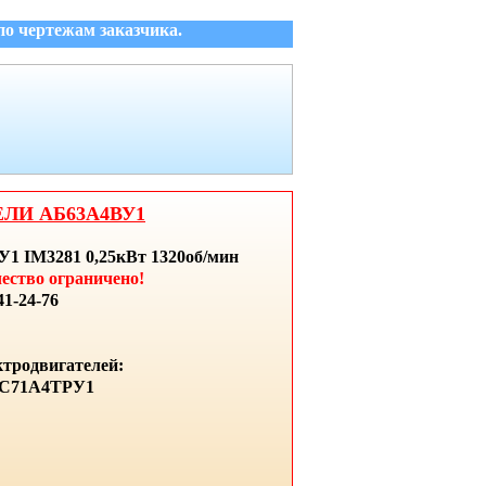
о чертежам заказчика.
ЕЛИ АБ63А4ВУ1
У1 IM3281 0,25кВт 1320об/мин
ество ограничено!
1-24-76
тродвигателей:
АИС71А4ТРУ1