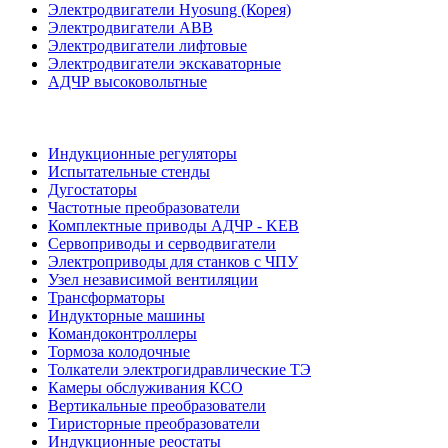
Электродвигатели Hyosung (Корея)
Электродвигатели ABB
Электродвигатели лифтовые
Электродвигатели экскаваторные
АДЧР высоковольтные
Индукционные регуляторы
Испытательные стенды
Дугостаторы
Частотные преобразователи
Комплектные приводы АДЧР - KEB
Сервоприводы и серводвигатели
Электроприводы для станков с ЧПУ
Узел независимой вентиляции
Трансформаторы
Индукторные машины
Командоконтроллеры
Тормоза колодочные
Толкатели электрогидравлические ТЭ
Камеры обслуживания КСО
Вертикальные преобразователи
Тиристорные преобразователи
Индукционные реостаты