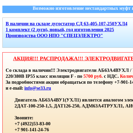
Возможно изготовление нестандартных муфт п
В наличии на складе дугостатор СД 63-405-107-250УХЛ4
1 комплект (2 дуги), новый, год изготовления 2025
Производства ООО НПО "СПЕЦЭЛЕКТРО"
АКЦИЯ!!! РАСПРОДАЖА!!! ЭЛЕКТРОДВИГАТ
Со склада в наличии!!! Электродвигатели АБ63А4ВУХЛ / 
220/380В IP55 класс изоляции F - по
5700 руб.
с НДС.
Колич
За подробностями акции обращаться по телефону +7-901-14
и e-mail:
info@se33.ru
Двигатель АБ63А4ВУ1(УХЛ1) является аналогом элек
2ДАТ-100-250-1,5, ДАТ126-250, АДМ63А4ТРУХЛ1, 
Звоните:
+7 (4922)53-83-00
+7 901-141-24-76