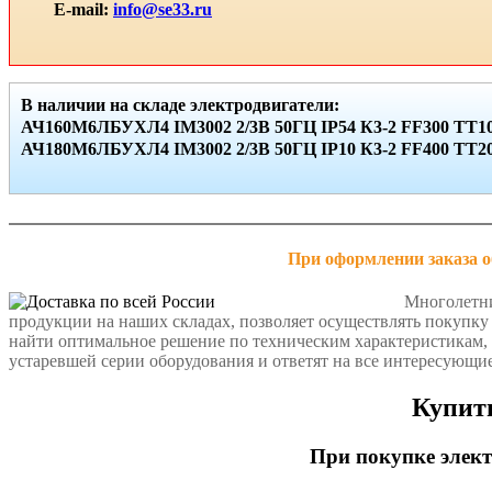
E-mail:
info@se33.ru
В наличии на складе электродвигатели:
АЧ160М6ЛБУХЛ4 IМ3002 2/3В 50ГЦ IР54 К3-2 FF300 ТТ10
АЧ180М6ЛБУХЛ4 IМ3002 2/3В 50ГЦ IР10 К3-2 FF400 ТТ20 
При оформлении заказа о
Многолетни
продукции на наших складах, позволяет осуществлять покупк
найти оптимальное решение по техническим характеристикам, 
устаревшей серии оборудования и ответят на все интересующи
Купить
При покупке элект