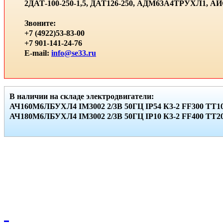
2ДАТ-100-250-1,5, ДАТ126-250, АДМ63А4ТРУХЛ1, 
Звоните:
+7 (4922)53-83-00
+7 901-141-24-76
E-mail:
info@se33.ru
В наличии на складе электродвигатели:
АЧ160М6ЛБУХЛ4 IМ3002 2/3В 50ГЦ IР54 К3-2 FF300 ТТ10
АЧ180М6ЛБУХЛ4 IМ3002 2/3В 50ГЦ IР10 К3-2 FF400 ТТ20 
© ООО НПО "СПЕЦЭЛЕКТРО"
Вся размещенная на сайте информация не является публичной офертой