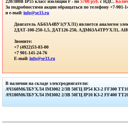
220/380В IP55 класс изоляции F - по
5700 руб.
с НДС.
Колич
За подробностями акции обращаться по телефону +7-901-14
и e-mail:
info@se33.ru
Двигатель АБ63А4ВУ1(УХЛ1) является аналогом элек
2ДАТ-100-250-1,5, ДАТ126-250, АДМ63А4ТРУХЛ1, 
Звоните:
+7 (4922)53-83-00
+7 901-141-24-76
E-mail:
info@se33.ru
В наличии на складе электродвигатели:
АЧ160М6ЛБУХЛ4 IМ3002 2/3В 50ГЦ IР54 К3-2 FF300 ТТ10
АЧ180М6ЛБУХЛ4 IМ3002 2/3В 50ГЦ IР10 К3-2 FF400 ТТ20 