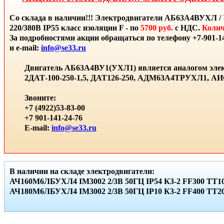
Со склада в наличии!!! Электродвигатели АБ63А4ВУХЛ / 
220/380В IP55 класс изоляции F - по
5700 руб.
с НДС.
Колич
За подробностями акции обращаться по телефону +7-901-14
и e-mail:
info@se33.ru
Двигатель АБ63А4ВУ1(УХЛ1) является аналогом элек
2ДАТ-100-250-1,5, ДАТ126-250, АДМ63А4ТРУХЛ1, 
Звоните:
+7 (4922)53-83-00
+7 901-141-24-76
E-mail:
info@se33.ru
В наличии на складе электродвигатели:
АЧ160М6ЛБУХЛ4 IМ3002 2/3В 50ГЦ IР54 К3-2 FF300 ТТ10
АЧ180М6ЛБУХЛ4 IМ3002 2/3В 50ГЦ IР10 К3-2 FF400 ТТ20 