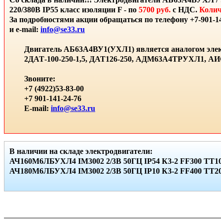
220/380В IP55 класс изоляции F - по
5700 руб.
с НДС.
Колич
За подробностями акции обращаться по телефону +7-901-14
и e-mail:
info@se33.ru
Двигатель АБ63А4ВУ1(УХЛ1) является аналогом элек
2ДАТ-100-250-1,5, ДАТ126-250, АДМ63А4ТРУХЛ1, 
Звоните:
+7 (4922)53-83-00
+7 901-141-24-76
E-mail:
info@se33.ru
В наличии на складе электродвигатели:
АЧ160М6ЛБУХЛ4 IМ3002 2/3В 50ГЦ IР54 К3-2 FF300 ТТ10
АЧ180М6ЛБУХЛ4 IМ3002 2/3В 50ГЦ IР10 К3-2 FF400 ТТ20 