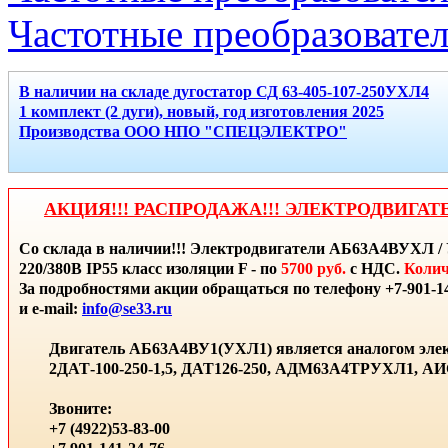
Частотные преобразователи
В наличии на складе дугостатор СД 63-405-107-250УХЛ4
1 комплект (2 дуги), новый, год изготовления 2025
Производства ООО НПО "СПЕЦЭЛЕКТРО"
АКЦИЯ!!! РАСПРОДАЖА!!! ЭЛЕКТРОДВИГАТ
Со склада в наличии!!! Электродвигатели АБ63А4ВУХЛ / 
220/380В IP55 класс изоляции F - по
5700 руб.
с НДС.
Колич
За подробностями акции обращаться по телефону +7-901-14
и e-mail:
info@se33.ru
Двигатель АБ63А4ВУ1(УХЛ1) является аналогом элек
2ДАТ-100-250-1,5, ДАТ126-250, АДМ63А4ТРУХЛ1, 
Звоните:
+7 (4922)53-83-00