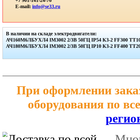
+7 901-141-24-76
E-mail:
info@se33.ru
В наличии на складе электродвигатели:
АЧ160М6ЛБУХЛ4 IМ3002 2/3В 50ГЦ IР54 К3-2 FF300 ТТ10
АЧ180М6ЛБУХЛ4 IМ3002 2/3В 50ГЦ IР10 К3-2 FF400 ТТ20 
При оформлении заказ
оборудования по вс
регио
Мног