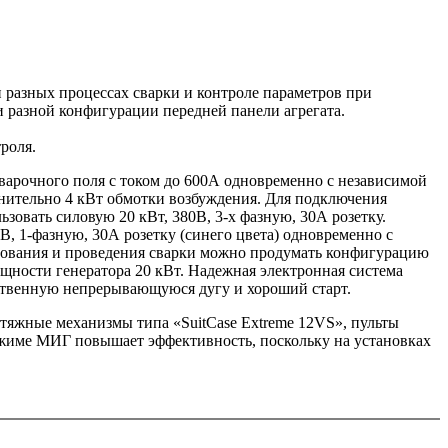
и разных процессах сварки и контроле параметров при
 разной конфигурации передней панели агрегата.
роля.
варочного поля с током до 600А одновременно с независимой
лнительно 4 кВт обмотки возбуждения. Для подключения
зовать силовую 20 кВт, 380В, 3-х фазную, 30А розетку.
, 1-фазную, 30А розетку (синего цвета) одновременно с
удования и проведения сварки можно продумать конфигурацию
ности генератора 20 кВт. Надежная электронная система
ественную непрерывающуюся дугу и хороший старт.
тяжные механизмы типа «SuitCase Extreme 12VS», пульты
ежиме МИГ повышает эффективность, поскольку на установках