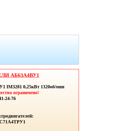
ЕЛИ АБ63А4ВУ1
У1 IM3281 0,25кВт 1320об/мин
ество ограничено!
1-24-76
тродвигателей:
АИС71А4ТРУ1