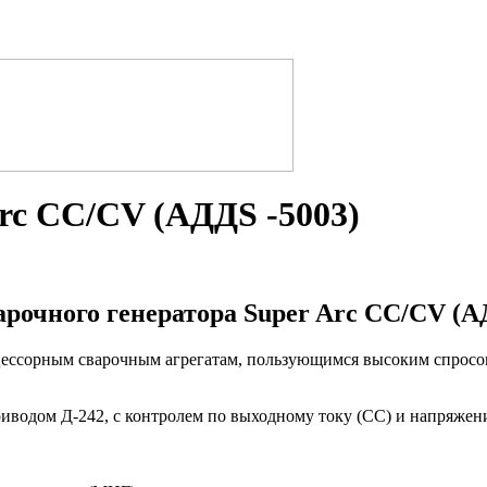
rc CC/CV (АДДS -5003)
рочного генератора Super Arc CC/CV (А
цессорным сварочным агрегатам, пользующимся высоким спросом
иводом Д-242, с контролем по выходному току (СС) и напряже