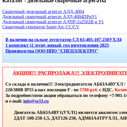
Каталог - дизельные сварочные агрегаты
Сварочный дизельный агрегат АДД–4004
Дизельный сварочный агрегат АДД-4004ПРиУ1
Дизельный сварочный агрегат АДПР-2x2502В и У1
Сварочный генератор Super Arc CC/CV
В наличии на складе дугостатор СД 63-405-107-250УХЛ4
1 комплект (2 дуги), новый, год изготовления 2025
Производства ООО НПО "СПЕЦЭЛЕКТРО"
АКЦИЯ!!! РАСПРОДАЖА!!! ЭЛЕКТРОДВИГАТ
Со склада в наличии!!! Электродвигатели АБ63А4ВУХЛ / 
220/380В IP55 класс изоляции F - по
5700 руб.
с НДС.
Колич
За подробностями акции обращаться по телефону +7-901-14
и e-mail:
info@se33.ru
Двигатель АБ63А4ВУ1(УХЛ1) является аналогом элек
2ДАТ-100-250-1,5, ДАТ126-250, АДМ63А4ТРУХЛ1, 