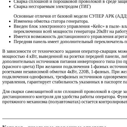
Сварка сплошной и порошковой проволокой в среде защ
Сварка несгораемым электродом (ТИГ)
Основные отличия от базовой модели СУПЕР АРК (АДДS
Изменена обмотка статора генератора.
Введен блок электронного управления «Кейс» в пыле- вл
переключении всей мощности генератора 20кВт на работу
Имеется возможность дистанционного управления агрег
Передняя панель имеет дополнительный переключатель п
В зависимости от технического задания оператор-сварщик мож
мощностью 4 кВт, выведенной на розетки передней панели, ли
дополнительных источников питания инверторного типа (по при
(красного цвета) При желании подключения 1-фазных источнико
розетками независимой обмотки 4кВт, 220В, 1-фазных. При ж
подключения однофазных, трехфазных источников одновременн
управления, гарантирует стабильность указанных в паспорте 
Для сварки самозащитной или сплошной проволокой в среде за
дистанционного контроля для удобства работы оператора. Фун
протяжного механизма (полуавтоматах) остается контролироват