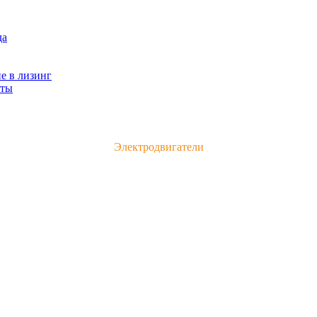
да
е в лизинг
кты
Каталог электродвигателей и электрооборудования
Электродвигатели