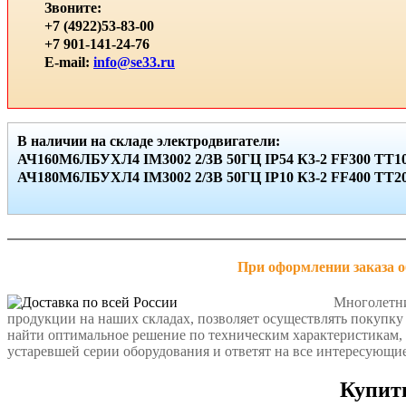
Звоните:
+7 (4922)53-83-00
+7 901-141-24-76
E-mail:
info@se33.ru
В наличии на складе электродвигатели:
АЧ160М6ЛБУХЛ4 IМ3002 2/3В 50ГЦ IР54 К3-2 FF300 ТТ10
АЧ180М6ЛБУХЛ4 IМ3002 2/3В 50ГЦ IР10 К3-2 FF400 ТТ20 
При оформлении заказа о
Многолетни
продукции на наших складах, позволяет осуществлять покупк
найти оптимальное решение по техническим характеристикам, 
устаревшей серии оборудования и ответят на все интересующи
Купить