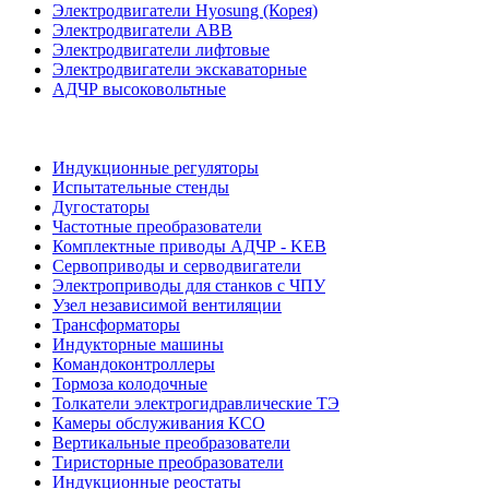
Электродвигатели Hyosung (Корея)
Электродвигатели ABB
Электродвигатели лифтовые
Электродвигатели экскаваторные
АДЧР высоковольтные
Индукционные регуляторы
Испытательные стенды
Дугостаторы
Частотные преобразователи
Комплектные приводы АДЧР - KEB
Сервоприводы и серводвигатели
Электроприводы для станков с ЧПУ
Узел независимой вентиляции
Трансформаторы
Индукторные машины
Командоконтроллеры
Тормоза колодочные
Толкатели электрогидравлические ТЭ
Камеры обслуживания КСО
Вертикальные преобразователи
Тиристорные преобразователи
Индукционные реостаты