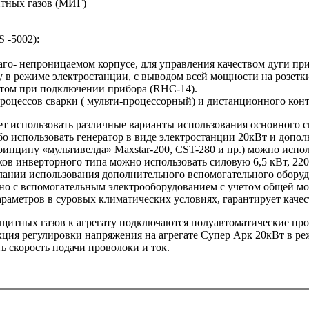
итных газов (МИГ)
 -5002):
аго- непроницаемом корпусе, для управления качеством дуги пр
 в режиме электростанции, с выводом всей мощности на розетки
атом при подключении прибора (RHC-14).
роцессов сварки ( мульти-процессорный) и дистанционного конт
ет использовать различные варианты использования основного с
бо использовать генератор в виде электростанции 20кВт и допо
нципу «мультивелда» Maxstar-200, CST-280 и пр.) можно исполь
в инверторного типа можно использовать силовую 6,5 кВт, 220В
елании использования дополнительного вспомогательного обор
о с вспомогательным электрооборудованием с учетом общей мощ
параметров в суровых климатических условиях, гарантирует кач
щитных газов к агрегату подключаются полуавтоматические про
кция регулировки напряжения на агрегате Супер Арк 20кВт в р
ь скорость подачи проволоки и ток.