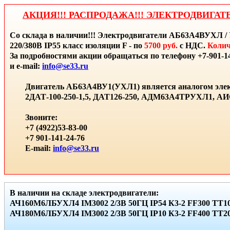
АКЦИЯ!!! РАСПРОДАЖА!!! ЭЛЕКТРОДВИГАТ
Со склада в наличии!!! Электродвигатели АБ63А4ВУХЛ / 
220/380В IP55 класс изоляции F - по
5700 руб.
с НДС.
Колич
За подробностями акции обращаться по телефону +7-901-14
и e-mail:
info@se33.ru
Двигатель АБ63А4ВУ1(УХЛ1) является аналогом элек
2ДАТ-100-250-1,5, ДАТ126-250, АДМ63А4ТРУХЛ1, 
Звоните:
+7 (4922)53-83-00
+7 901-141-24-76
E-mail:
info@se33.ru
В наличии на складе электродвигатели:
АЧ160М6ЛБУХЛ4 IМ3002 2/3В 50ГЦ IР54 К3-2 FF300 ТТ10
АЧ180М6ЛБУХЛ4 IМ3002 2/3В 50ГЦ IР10 К3-2 FF400 ТТ20 