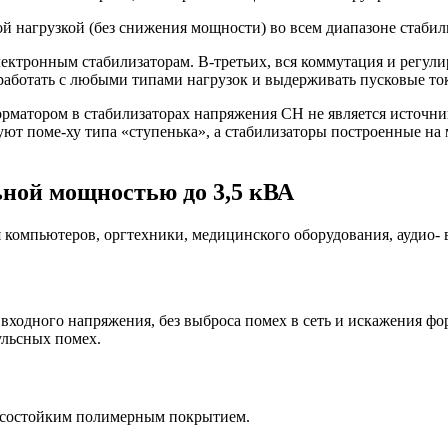
й нагрузкой (без снижения мощности) во всем диапазоне стаби
ектронным стабилизаторам. В-третьих, вся коммутация и регул
 работать с любыми типами нагрузок и выдерживать пусковые т
матором в стабилизаторах напряжения СН не является источнико
ют поме-ху типа «ступенька», а стабилизаторы построенные на
ной мощностью до 3,5 кВА
я компьютеров, оргтехники, медицинского оборудования, аудио
ходного напряжения, без выброса помех в сеть и искажения ф
ульсных помех.
осостойким полимерным покрытием.