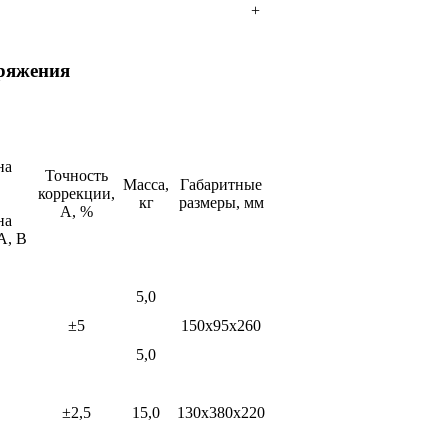
+
пряжения
на
Точность
Масса,
Габаритные
коррекции,
кг
размеры, мм
А, %
на
А, В
5,0
±5
150х95х260
5,0
±2,5
15,0
130х380х220