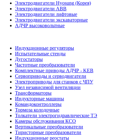
Электродвигатели Hyosung (Корея)
Электродвигатели ABB
Электродвигатели лифтовые
Электродвигатели экскаваторные
АДЧР высоковольтные
Индукционные регуляторы
Испытательные стенды
Дугостаторы
Частотные преобразователи
Комплектные приводы АДЧР - KEB
Сервоприводы и серводвигатели
Электроприводы для станков с ЧПУ
Узел независимой вентиляции
Трансформаторы
Индукторные машины
Командоконтроллеры
Тормоза колодочные
Толкатели электрогидравлические ТЭ
Камеры обслуживания КСО
Вертикальные преобразователи
Тиристорные преобразователи
Индукционные реостаты