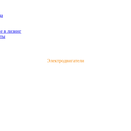
да
е в лизинг
кты
Каталог электродвигателей и электрооборудования
Электродвигатели