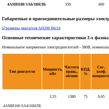
4АМН180 SA6/18НЛБ
350
400
Габаритные и присоединительные размеры электр
Основные технические характеристики 3-х фазны
Номинальное напряжение электродвигателей - 380В, номинальная
Частота
Cos ,
Мощность,
КПД,
Тип двигателя
вращ.,
коэф.
кВт
%
об/мин
мощност
3,55
1380
75
0,65
4АМН160 SA4/16НЛБ