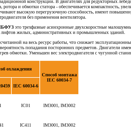
адиционной конструкции. В двигателях для редукторных лебедок
 ротора и обмотки статора - обеспечивается компактность, уве
спечивают высокую перегрузочную способность, имеют повышенн
тродвигателя без применения вентилятора.
НЛБФУ3
это трехфазные асинхронные двухскоростные малошумны
их лифтов жилых, административных и промышленных зданий.
считанной на весь ресурс работы, что снижает эксплуатационн
т вероятность попадания посторонних предметов. Двигатели име
ев обмотки. Уменьшен вес электродвигателя с чугунной станиной
об охлаждения
Способ монтажа
IEC 60034-7
0459
IEC 60034-6
1
IC01
IM3001, IM3002
41
IC411
IM3001, IM3002