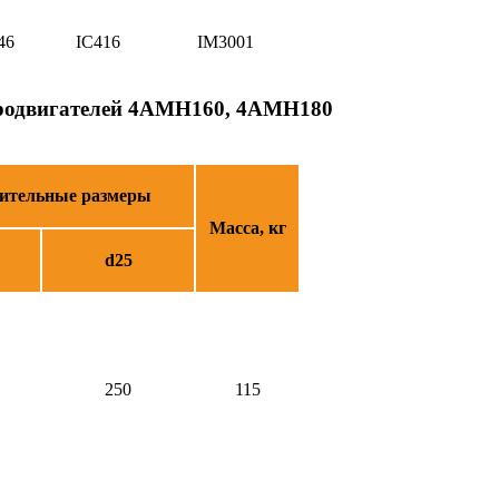
46
IC416
IM3001
тродвигателей 4АМН160, 4АМН180
нительные размеры
Масса, кг
d25
250
115