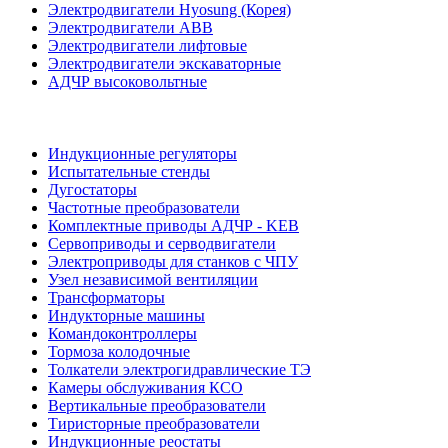
Электродвигатели Hyosung (Корея)
Электродвигатели ABB
Электродвигатели лифтовые
Электродвигатели экскаваторные
АДЧР высоковольтные
Индукционные регуляторы
Испытательные стенды
Дугостаторы
Частотные преобразователи
Комплектные приводы АДЧР - KEB
Сервоприводы и серводвигатели
Электроприводы для станков с ЧПУ
Узел независимой вентиляции
Трансформаторы
Индукторные машины
Командоконтроллеры
Тормоза колодочные
Толкатели электрогидравлические ТЭ
Камеры обслуживания КСО
Вертикальные преобразователи
Тиристорные преобразователи
Индукционные реостаты