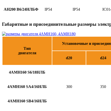
АН
200 В
6/24НЛБФ
IP54
IP54
IC01
Габаритные и присоединительные размеры элек
Установочные и присоеди
Тип
двигателя
d20
d24
4АМН160 S6/18НЛБ
4АМН160 SA4/16НЛБ
300
350
4АМН160 SB4/16НЛБ