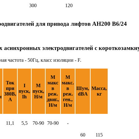
300
120
одвигателей для привода лифтов АН200 В6/24
х асинхронных электродвигателей с короткозамк
 частота - 50Гц, класс изоляции - F.
М
М
Ток
макс
макс.
I
М
при
в
в
Шум,
Масса,
пуск,
пуск,
380В,
реж.
реж.
dBA
кг
и
Ih
Н/м
А
двиг.,
ген.,
Н/м
Н/м
11,1
5,5
70-90
70-90
-
60
115