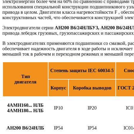
электроэнергии более чем на 60% по сравнению с приводами тр
использования специальной конструкции подшипникового узла,
привода в целом. Двигатели класса нагревостойкости F , обе
конструктивных частей, что обеспечивается конструкцией элек
Электродвигатели серии
АН200 В6/24НЛБУ3, АН200 В6/24
привода лебедок грузовых, грузопассажирских и пассажирск
В электродвигателях применяются подшипники со смазкой, рас
обеспечивает надежность двигателя в ходе работы и исключае
меньший ток в рабочем и переходном режимах и меньший перегр
Степень защиты
IEC 60034-5
Спос
Тип
двигателя
Корпус
Коробка выводов
ГОСТ 2
4АМН160... НЛБ
IP10
IP20
IC0
4АМН180... НЛБ
АН
200 В
6/24НЛБ
IP54
IP54
IC01