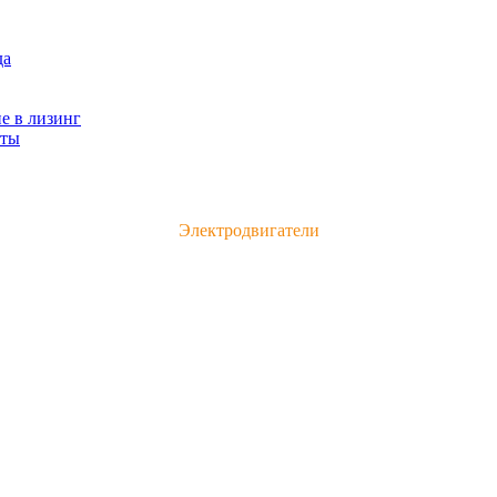
да
е в лизинг
кты
Каталог электродвигателей и электрооборудования
Электродвигатели