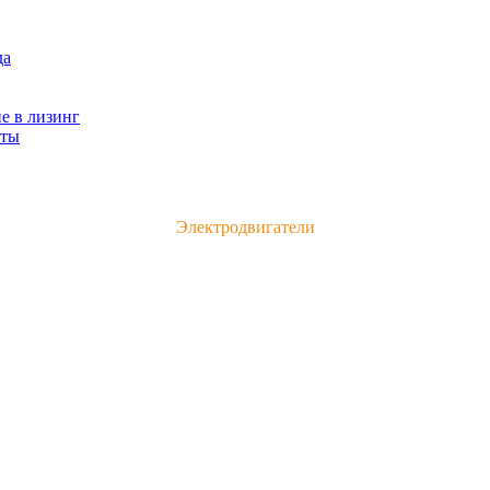
да
е в лизинг
кты
Каталог электродвигателей и электрооборудования
Электродвигатели