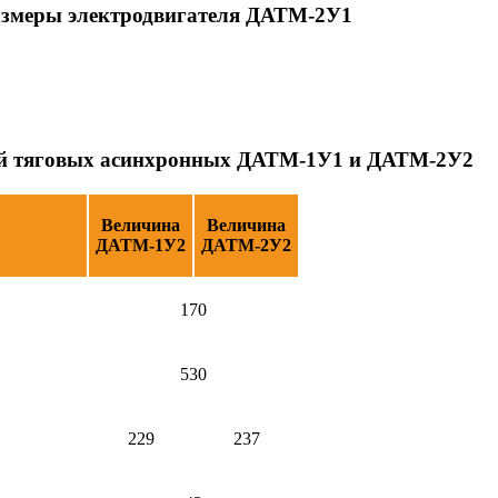
азмеры электродвигателя ДАТМ-2У1
лей тяговых асинхронных ДАТМ-1У1 и ДАТМ-2У2
Величина
Величина
ДАТМ-1У2
ДАТМ-2У2
170
530
229
237