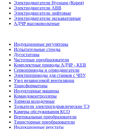
Электродвигатели Hyosung (Корея)
Электродвигатели ABB
Электродвигатели лифтовые
Электродвигатели экскаваторные
АДЧР высоковольтные
Индукционные регуляторы
Испытательные стенды
Дугостаторы
Частотные преобразователи
Комплектные приводы АДЧР - KEB
Сервоприводы и серводвигатели
Электроприводы для станков с ЧПУ
Узел независимой вентиляции
Трансформаторы
Индукторные машины
Командоконтроллеры
Тормоза колодочные
Толкатели электрогидравлические ТЭ
Камеры обслуживания КСО
Вертикальные преобразователи
Тиристорные преобразователи
Индукционные реостаты