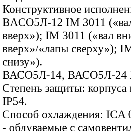
Конструктивное исполнен
BAСO5Л-12 IM 3011 («вал 
вверх»); IM 3011 («вал вн
вверх»/«лапы сверху»); I
снизу»).
ВАСО5Л-14, ВАСО5Л-24 I
Степень защиты: корпуса 
IP54.
Способ охлаждения: ICA
- обдуваемые с самовенти