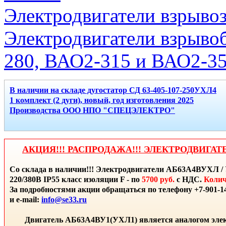
Электродвигатели взрыво
Электродвигатели взрыво
280, ВАО2-315 и ВАО2-3
В наличии на складе дугостатор СД 63-405-107-250УХЛ4
1 комплект (2 дуги), новый, год изготовления 2025
Производства ООО НПО "СПЕЦЭЛЕКТРО"
АКЦИЯ!!! РАСПРОДАЖА!!! ЭЛЕКТРОДВИГАТ
Со склада в наличии!!! Электродвигатели АБ63А4ВУХЛ / 
220/380В IP55 класс изоляции F - по
5700 руб.
с НДС.
Колич
За подробностями акции обращаться по телефону +7-901-14
и e-mail:
info@se33.ru
Двигатель АБ63А4ВУ1(УХЛ1) является аналогом элек