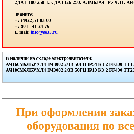
2ДАТ-100-250-1,5, ДАТ126-250, АДМ63А4ТРУХЛ1, 
Звоните:
+7 (4922)53-83-00
+7 901-141-24-76
E-mail:
info@se33.ru
В наличии на складе электродвигатели:
АЧ160М6ЛБУХЛ4 IМ3002 2/3В 50ГЦ IР54 К3-2 FF300 ТТ10
АЧ180М6ЛБУХЛ4 IМ3002 2/3В 50ГЦ IР10 К3-2 FF400 ТТ20 
При оформлении заказ
оборудования по вс