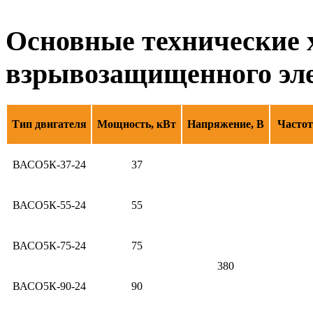
Основные технические 
взрывозащищенного эл
Тип двигателя
Мощность, кВт
Напряжение, В
Частот
ВАСО5К-37-24
37
ВАСО5К-55-24
55
ВАСО5К-75-24
75
380
ВАСО5К-90-24
90