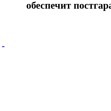
обеспечит постга
© ООО НПО "СПЕЦЭЛЕКТРО"
Вся размещенная на сайте информация не является публичной офертой