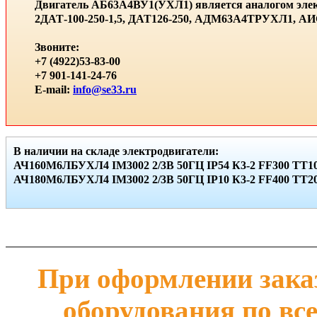
Двигатель АБ63А4ВУ1(УХЛ1) является аналогом элек
2ДАТ-100-250-1,5, ДАТ126-250, АДМ63А4ТРУХЛ1, 
Звоните:
+7 (4922)53-83-00
+7 901-141-24-76
E-mail:
info@se33.ru
В наличии на складе электродвигатели:
АЧ160М6ЛБУХЛ4 IМ3002 2/3В 50ГЦ IР54 К3-2 FF300 ТТ10
АЧ180М6ЛБУХЛ4 IМ3002 2/3В 50ГЦ IР10 К3-2 FF400 ТТ20 
При оформлении заказ
оборудования по вс