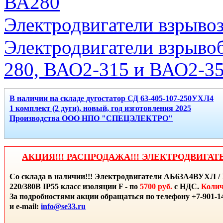
ВА280
Электродвигатели взрыво
Электродвигатели взрыво
280, ВАО2-315 и ВАО2-3
В наличии на складе дугостатор СД 63-405-107-250УХЛ4
1 комплект (2 дуги), новый, год изготовления 2025
Производства ООО НПО "СПЕЦЭЛЕКТРО"
АКЦИЯ!!! РАСПРОДАЖА!!! ЭЛЕКТРОДВИГАТ
Со склада в наличии!!! Электродвигатели АБ63А4ВУХЛ / 
220/380В IP55 класс изоляции F - по
5700 руб.
с НДС.
Колич
За подробностями акции обращаться по телефону +7-901-14
и e-mail:
info@se33.ru