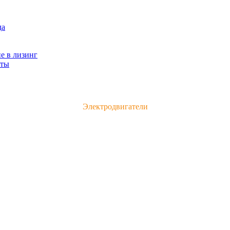
да
е в лизинг
кты
Каталог электродвигателей и электрооборудования
Электродвигатели