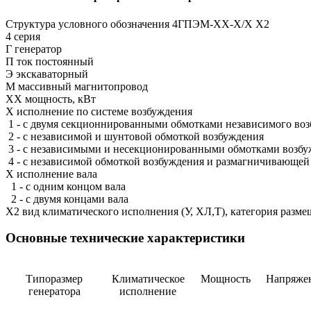
Структура условного обозначения 4ГПЭМ-ХХ-Х/Х Х2
4 серия
Г генератор
П ток постоянный
Э экскаваторный
М массивный магнитопровод
ХХ мощность, кВт
Х исполнение по системе возбуждения
1 - с двумя секционнированными обмотками независимого во
2 - с независимой и шунтовой обмоткой возбуждения
3 - с независимыми и несекционированными обмотками возбу
4 - с независимой обмоткой возбуждения и размагничивающей
Х исполнение вала
1 - с одним концом вала
2 - с двумя концами вала
Х2 вид климатического исполнения (У, ХЛ,Т), категория разм
Основные технические характеристики
Типоразмер
Климатическое
Мощность
Напряже
генератора
исполнение