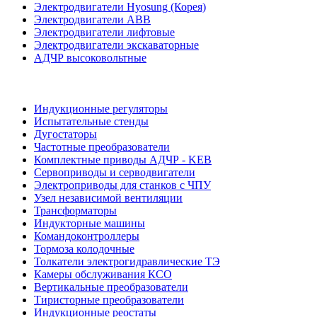
Электродвигатели Hyosung (Корея)
Электродвигатели ABB
Электродвигатели лифтовые
Электродвигатели экскаваторные
АДЧР высоковольтные
Индукционные регуляторы
Испытательные стенды
Дугостаторы
Частотные преобразователи
Комплектные приводы АДЧР - KEB
Сервоприводы и серводвигатели
Электроприводы для станков с ЧПУ
Узел независимой вентиляции
Трансформаторы
Индукторные машины
Командоконтроллеры
Тормоза колодочные
Толкатели электрогидравлические ТЭ
Камеры обслуживания КСО
Вертикальные преобразователи
Тиристорные преобразователи
Индукционные реостаты