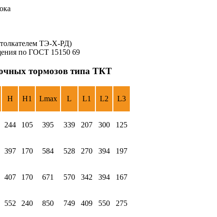
ока
 толкателем ТЭ-Х-РД)
ещения по ГОСТ 15150 69
дочных тормозов типа ТКТ
H
H1
Lmax
L
L1
L2
L3
244
105
395
339
207
300
125
397
170
584
528
270
394
197
407
170
671
570
342
394
167
552
240
850
749
409
550
275