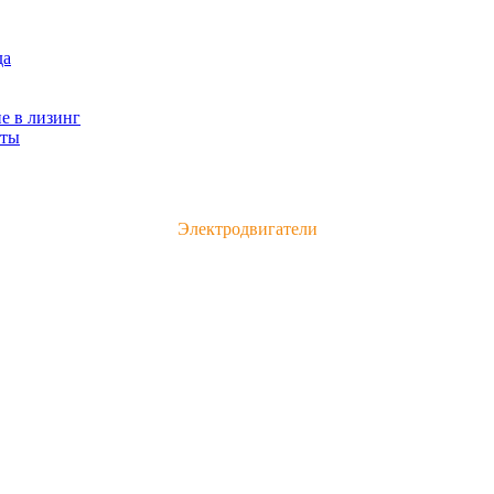
да
е в лизинг
кты
Каталог электродвигателей и электрооборудования
Электродвигатели