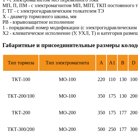
МП, П, ПМ - с электромагнитом МП, МПТ, ТКП постоянного т
Г, ТГ - с электрогидравлическим толкателем ТЭ
Х - диаметр тормозного шкива, мм
РВ - взрывозащитное исполнение
1 - порядковый номер модификации (с электрогидравлическим
Х2 - климатическое исполнение (У, УХЛ, Т) и категория разм
Габаритные и присоединительные размеры коло
Тип тормоза
Тип электромагнита
A
A1
B
D
ТКТ-100
МО-100
220
110
130
100
ТКТ-200/100
МО-100
350
175
130
200
ТКТ-200
МО-200
350
175
177
200
ТКТ-300/200
МО-200
500
250
177
300