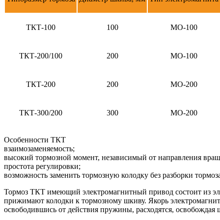
ТКТ-100
100
МО-100
ТКТ-200/100
200
МО-100
ТКТ-200
200
МО-200
ТКТ-300/200
300
МО-200
Особенности ТКТ
взаимозаменяемость;
высокий тормозной момент, независимый от направления вра
простота регулировки;
возможность заменить тормозную колодку без разборки тормоза
Тормоз ТКТ имеющий электромагнитный привод состоит из эл
прижимают колодки к тормозному шкиву. Якорь электромагнит
освободившись от действия пружины, расходятся, освобождая 