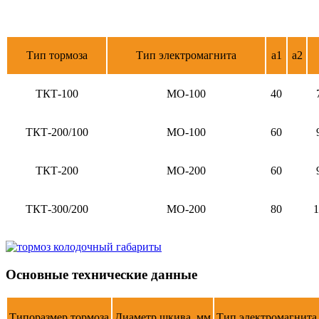
Тип тормоза
Тип электромагнита
a1
a2
ТКТ-100
МО-100
40
ТКТ-200/100
МО-100
60
ТКТ-200
МО-200
60
ТКТ-300/200
МО-200
80
1
Основные технические данные
Типоразмер тормоза
Диаметр шкива, мм
Тип электромагнита