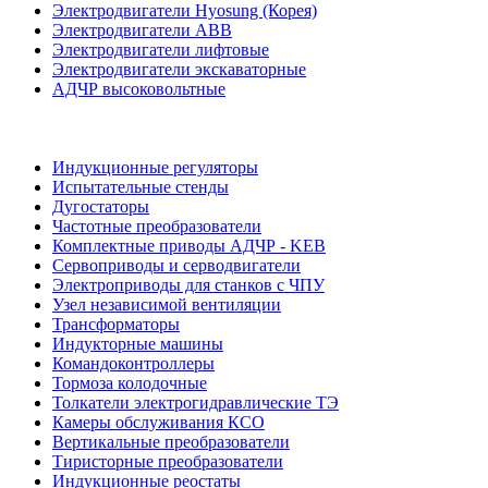
Электродвигатели Hyosung (Корея)
Электродвигатели ABB
Электродвигатели лифтовые
Электродвигатели экскаваторные
АДЧР высоковольтные
Индукционные регуляторы
Испытательные стенды
Дугостаторы
Частотные преобразователи
Комплектные приводы АДЧР - KEB
Сервоприводы и серводвигатели
Электроприводы для станков с ЧПУ
Узел независимой вентиляции
Трансформаторы
Индукторные машины
Командоконтроллеры
Тормоза колодочные
Толкатели электрогидравлические ТЭ
Камеры обслуживания КСО
Вертикальные преобразователи
Тиристорные преобразователи
Индукционные реостаты