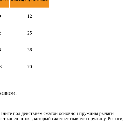
0
12
2
25
8
36
8
70
ханизма;
агните под действием сжатой основной пружины рычаги
ает конец штока, который сжимает главную пружину. Рычаги,