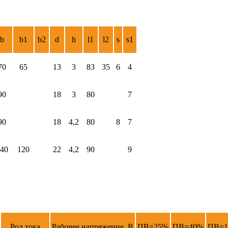
b
b1
b2
d
h
l1
l2
s
s1
70
65
13
3
83
35
6
4
90
18
3
80
7
90
18
4,2
80
8
7
40
120
22
4,2
90
9
Род тока
Рабочее напряжение, В
ПВ=25%
ПВ=40%
ПВ=1